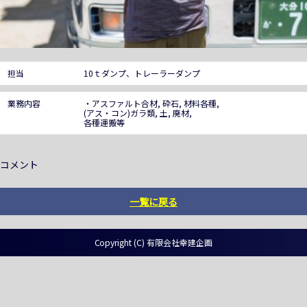
担当
10ｔダンプ、トレーラーダンプ
業務内容
・アスファルト合材, 砕石, 材料各種,
(アス・コン)ガラ類, 土, 廃材,
各種運搬等
コメント
一覧に戻る
Copyright (C) 有限会社幸建企画