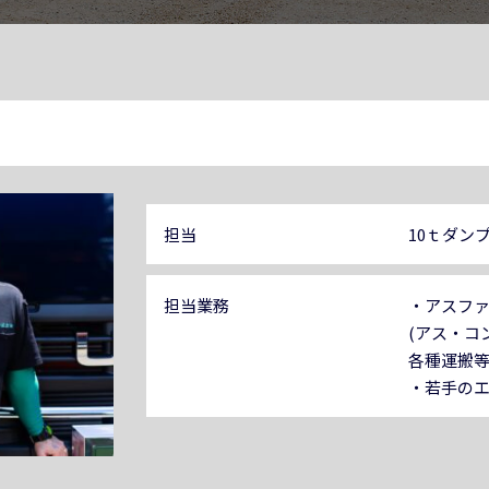
担当
10ｔダン
担当業務
・アスファル
(アス・コン
各種運搬
・若手の