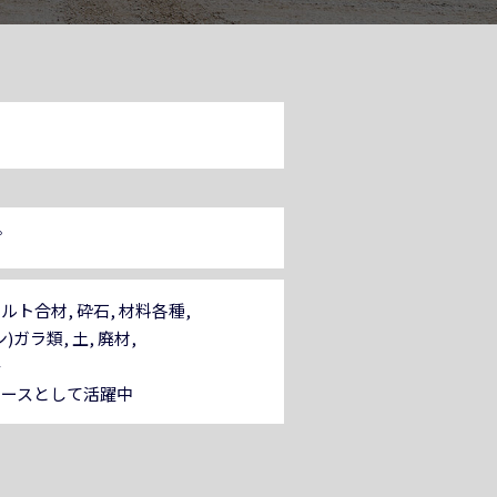
プ
ト合材, 砕石, 材料各種,
)ガラ類, 土, 廃材,
等
エースとして活躍中